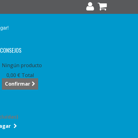
ugar!
CONSEJOS
arrito:
vacío
Ningún producto
0,00 €
Total
Confirmar
cluídas)
agar