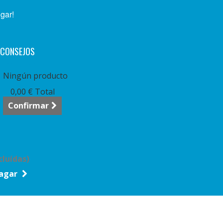
ugar!
CONSEJOS
arrito:
vacío
Ningún producto
0,00 €
Total
Confirmar
cluídas)
agar