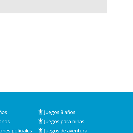
ños
Juegos 8 años
años
Juegos para niñas
ones policiales
Juegos de aventura