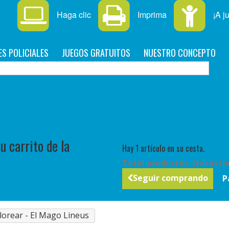
Haga clic
Imprima
¡A j
ES POLICIALES
JUEGOS GRATUITOS
NUESTRO CONCEPTO
C
 carrito de la
Hay 1 artículo en su cesta.
Total productos: (tasas in
Seguir comprando
P
lorear - El Mago Lineus