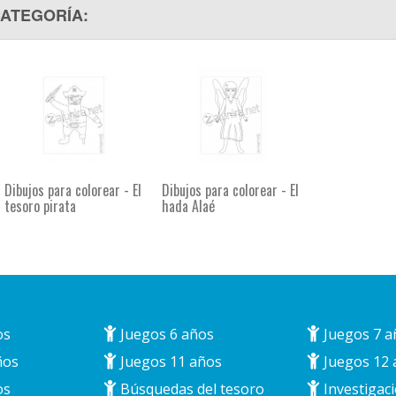
CATEGORÍA:
Dibujos para colorear - El
Dibujos para colorear - El
tesoro pirata
hada Alaé
os
Juegos 6 años
Juegos 7 a
ños
Juegos 11 años
Juegos 12 
os
Búsquedas del tesoro
Investigaci