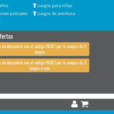
años
Juegos para niñas
ones policiales
Juegos de aventura
s
fertas
 de descuento con el código PACK2 por la compra de 2
juegos
 de descuento con el código PACK3 por la compra de 3
juegos o más