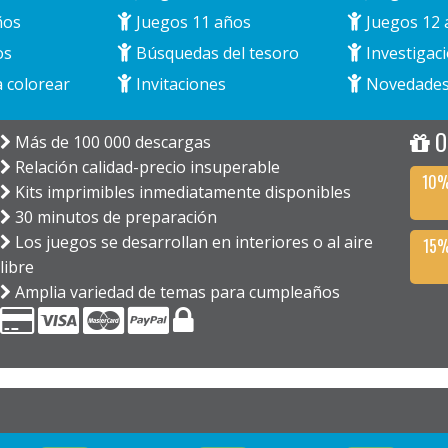
ños
Juegos 11 años
Juegos 12 
os
Búsquedas del tesoro
Investigaci
 colorear
Invitaciones
Novedade
O
Más de 100 000 descargas
Relación calidad-precio insuperable
10%
Kits imprimibles inmediatamente disponibles
30 minutos de preparación
Los juegos se desarrollan en interiores o al aire
15%
libre
Amplia variedad de temas para cumpleaños