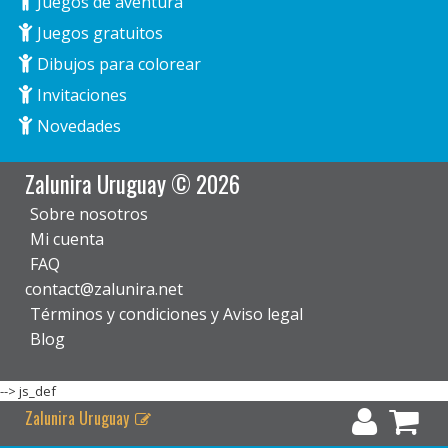
Juegos de aventura
Juegos gratuitos
Dibujos para colorear
Invitaciones
Novedades
Zalunira Uruguay © 2026
Sobre nosotros
Mi cuenta
FAQ
contact@zalunira.net
Términos y condiciones y Aviso legal
Blog
-->
js_def
Zalunira Uruguay