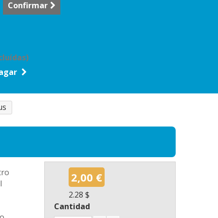
Confirmar
cluídas)
agar
us
tro
2,00 €
l
2.28 $
Cantidad
 o