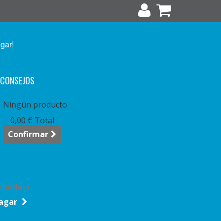
ugar!
CONSEJOS
arrito:
vacío
Ningún producto
0,00 €
Total
Confirmar
cluídas)
agar