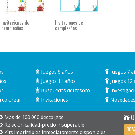
Invitaciones de
Invitaciones de
cumpleaños...
cumpleaños...
os
Juegos 6 años
Juegos 7 a
ños
Juegos 11 años
Juegos 12 
os
Búsquedas del tesoro
Investigaci
 colorear
Invitaciones
Novedade
O
Más de 100 000 descargas
Relación calidad-precio insuperable
10%
Kits imprimibles inmediatamente disponibles