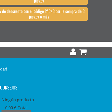
juegos
 de descuento con el código PACK3 por la compra de 3
juegos o más
ugar!
CONSEJOS
arrito:
vacío
Ningún producto
0,00 €
Total