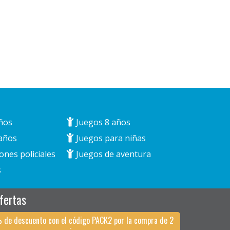
ños
Juegos 8 años
años
Juegos para niñas
ones policiales
Juegos de aventura
s
fertas
 de descuento con el código PACK2 por la compra de 2