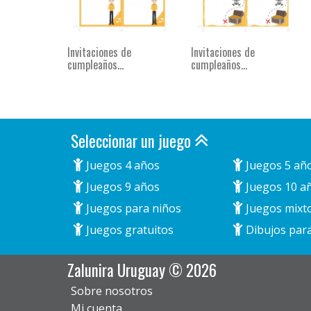
Invitaciones de
Invitaciones de
cumpleaños...
cumpleaños...
Seleccionar un juego
Juegos 4 años
Juegos 5 añ
Juegos 9 años
Juegos 10 a
Juegos para niños
Juegos mixt
Juegos gratuitos
Dibujos para
Zalunira Uruguay © 2026
Sobre nosotros
Mi cuenta