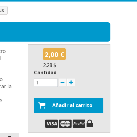
us
tro
2,00 €
l
2.28 $
Cantidad
 o
ar la
a
e
Añadir al carrito