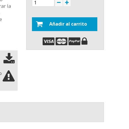
ar la
a
e
Añadir al carrito
o