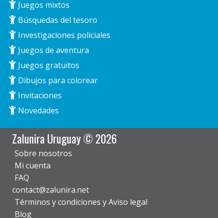
Juegos mixtos
Búsquedas del tesoro
Investigaciones policiales
Juegos de aventura
Juegos gratuitos
Dibujos para colorear
Invitaciones
Novedades
Zalunira Uruguay © 2026
Sobre nosotros
Mi cuenta
FAQ
contact@zalunira.net
Términos y condiciones y Aviso legal
Blog